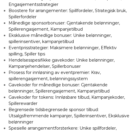
Engasjementsstrategier
Boostere for arrangementer: Spillfordeler, Strategisk bruk,
Spillerfordeler
Månedlige sponsorbonuser: Gjentakende belønninger,
Spillerengasjement, Kampanjetilbud
Eksklusive månedlige bonuser: Unike belønninger,
spillerinsentiver, kampanjetilbud
Eventprisstrategier: Maksimere belønninger, Effektiv
spilling, Spiller tips
Hendelsesspesifikke gavekoder: Unike belønninger,
Kampanjehendelser, Spillerbonuser
Prosess for innløsning av eventpremier: Krav,
spillerengasjement, belønningssystem
Gavekoder for månedlige bonuser: Gjentakende
belønninger, Spillerengasjement, Kampanjetilbud
Gavekoder for tokens: Innløsbare tilbud, Kampanjekoder,
Spillerewarder
Begrensede tidsbegrensede sponsor tilbud:
Utsalgsfremmende kampanjer, Spillerinsentiver, Eksklusive
belønninger
Spesielle arrangementforsterkere: Unike spillfordeler,