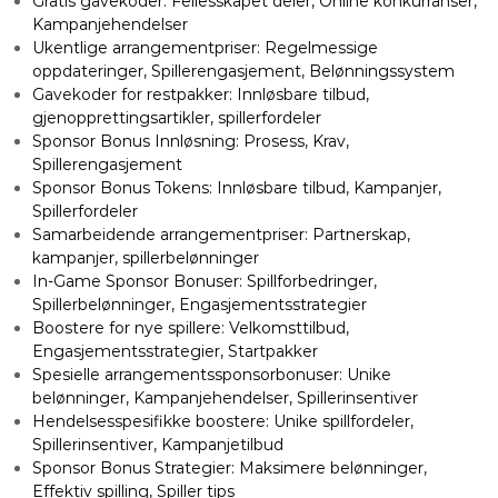
Gratis gavekoder: Fellesskapet deler, Online konkurranser,
Kampanjehendelser
Ukentlige arrangementpriser: Regelmessige
oppdateringer, Spillerengasjement, Belønningssystem
Gavekoder for restpakker: Innløsbare tilbud,
gjenopprettingsartikler, spillerfordeler
Sponsor Bonus Innløsning: Prosess, Krav,
Spillerengasjement
Sponsor Bonus Tokens: Innløsbare tilbud, Kampanjer,
Spillerfordeler
Samarbeidende arrangementpriser: Partnerskap,
kampanjer, spillerbelønninger
In-Game Sponsor Bonuser: Spillforbedringer,
Spillerbelønninger, Engasjementsstrategier
Boostere for nye spillere: Velkomsttilbud,
Engasjementsstrategier, Startpakker
Spesielle arrangementssponsorbonuser: Unike
belønninger, Kampanjehendelser, Spillerinsentiver
Hendelsesspesifikke boostere: Unike spillfordeler,
Spillerinsentiver, Kampanjetilbud
Sponsor Bonus Strategier: Maksimere belønninger,
Effektiv spilling, Spiller tips