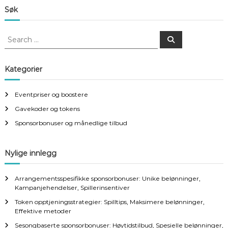
Søk
S
S
e
e
a
a
r
c
r
Kategorier
h
c
h
Eventpriser og boostere
f
Gavekoder og tokens
o
r
Sponsorbonuser og månedlige tilbud
:
Nylige innlegg
Arrangementsspesifikke sponsorbonuser: Unike belønninger,
Kampanjehendelser, Spillerinsentiver
Token opptjeningsstrategier: Spilltips, Maksimere belønninger,
Effektive metoder
Sesongbaserte sponsorbonuser: Høytidstilbud, Spesielle belønninger,