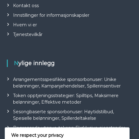
Kontakt oss
Innstillinger for informasjonskapsler
Hvem vi er
Tjenestevilkår
Nylige innlegg
Arrangementsspesifikke sponsorbonuser: Unike
belønninger, Kampanjehendelser, Spillerinsentiver
Token opptjeningsstrategier: Spilltips, Maksimere
belønninger, Effektive metoder
Sesongbaserte sponsorbonuser: Høytidstilbud,
Spesielle belønninger, Spillerdeltakelse
Begrensede utgave-tokens: Eksklusive gjenstander,
Sesongarrangementer, Spillerinsentiver
We respect your privacy