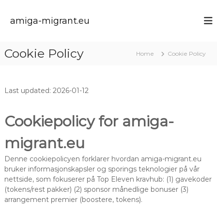
S
k
amiga-migrant.eu
i
p
t
Cookie Policy
Home
Cookie Policy
o
c
o
n
Last updated: 2026-01-12
t
e
n
Cookiepolicy for amiga-
t
migrant.eu
Denne cookiepolicyen forklarer hvordan amiga-migrant.eu
bruker informasjonskapsler og sporings teknologier på vår
nettside, som fokuserer på Top Eleven kravhub: (1) gavekoder
(tokens/rest pakker) (2) sponsor månedlige bonuser (3)
arrangement premier (boostere, tokens).