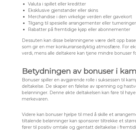
Valuta i spillet eller kreditter
Eksklusive gjenstander eller skins
Merchandise i den virkelige verden eller gavekort
Tilgang til spesielle arrangementer eller turneringer
Rabatter på fremtidige kjøp eller abonnementer
Dessuten kan disse belønningene være delt opp basert 
som gir en mer konkurransedyktig atmosfære. For ek
verdi, mens alle deltakere kan tjene mindre bonuser f
Betydningen av bonuser i ka
Bonuser spiller en avgjørende rolle i suksessen til k
deltakelse. De skaper en følelse av spenning og hastv
belønninger. Denne økte deltakelsen kan føre til hø
merkevaren.
Videre kan bonuser hjelpe til med å skille et arrangeme
tiltalende belønninger kan sponsorer tiltrekke et stø
fører til positiv omtale og gjentatt deltakelse i fremt