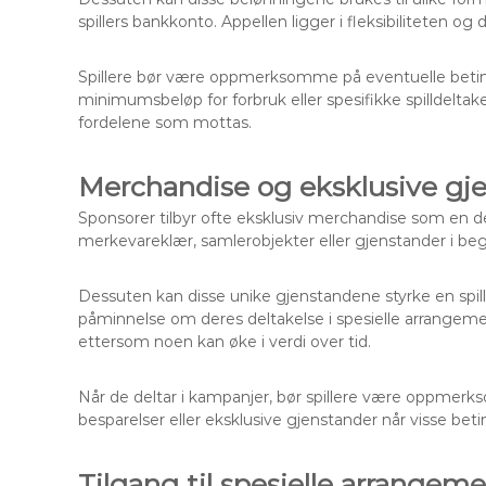
spillers bankkonto. Appellen ligger i fleksibiliteten o
Spillere bør være oppmerksomme på eventuelle beting
minimumsbeløp for forbruk eller spesifikke spilldeltak
fordelene som mottas.
Merchandise og eksklusive gj
Sponsorer tilbyr ofte eksklusiv merchandise som en 
merkevareklær, samlerobjekter eller gjenstander i beg
Dessuten kan disse unike gjenstandene styrke en spille
påminnelse om deres deltakelse i spesielle arrangemen
ettersom noen kan øke i verdi over tid.
Når de deltar i kampanjer, bør spillere være oppmer
besparelser eller eksklusive gjenstander når visse beti
Tilgang til spesielle arrangem