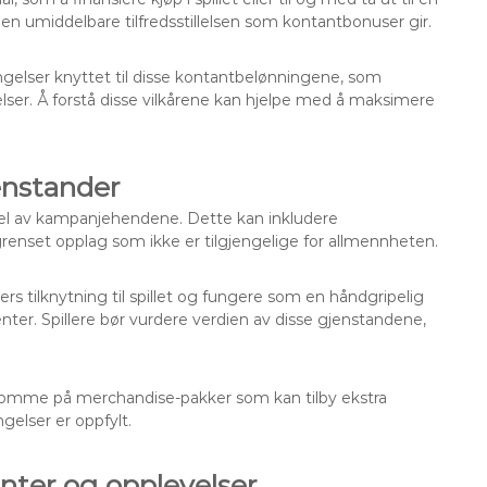
g den umiddelbare tilfredsstillelsen som kontantbonuser gir.
elser knyttet til disse kontantbelønningene, som
elser. Å forstå disse vilkårene kan hjelpe med å maksimere
enstander
del av kampanjehendene. Dette kan inkludere
renset opplag som ikke er tilgjengelige for allmennheten.
rs tilknytning til spillet og fungere som en håndgripelig
ter. Spillere bør vurdere verdien av disse gjenstandene,
ksomme på merchandise-pakker som kan tilby ekstra
ngelser er oppfylt.
enter og opplevelser