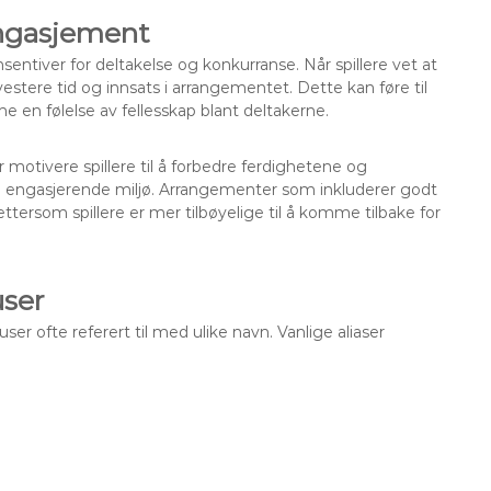
engasjement
entiver for deltakelse og konkurranse. Når spillere vet at
nvestere tid og innsats i arrangementet. Dette kan føre til
e en følelse av fellesskap blant deltakerne.
motivere spillere til å forbedre ferdighetene og
g engasjerende miljø. Arrangementer som inkluderer godt
ttersom spillere er mer tilbøyelige til å komme tilbake for
user
r ofte referert til med ulike navn. Vanlige aliaser