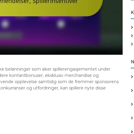
a
r
K
c
h
f
o
r
:
N
nike belønninger som øker spillerengasjementet under
dere kontantbonuser, eksklusiv merchandise og
er givende opplevelse samtidig som de fremmer sponsorens
onkurranser og utfordringer, kan spillere nyte disse