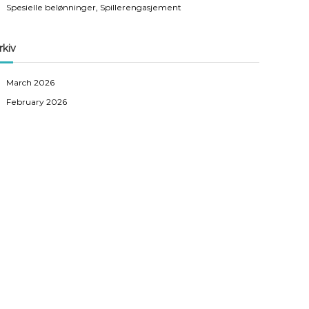
Spesielle belønninger, Spillerengasjement
rkiv
March 2026
February 2026