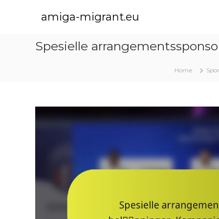
S
k
amiga-migrant.eu
i
p
Spesielle arrangementssponsor
t
o
c
Home
Spon
o
n
t
e
n
t