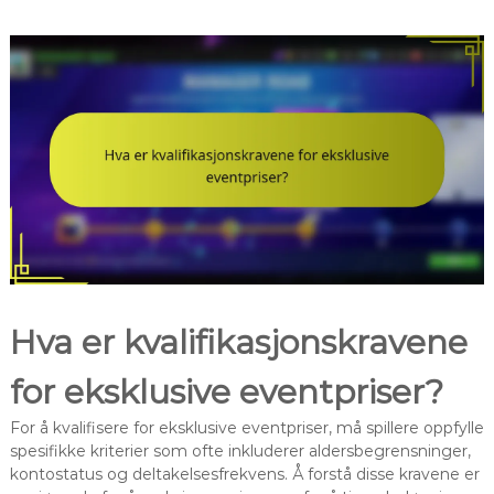
Hva er kvalifikasjonskravene
for eksklusive eventpriser?
For å kvalifisere for eksklusive eventpriser, må spillere oppfylle
spesifikke kriterier som ofte inkluderer aldersbegrensninger,
kontostatus og deltakelsesfrekvens. Å forstå disse kravene er