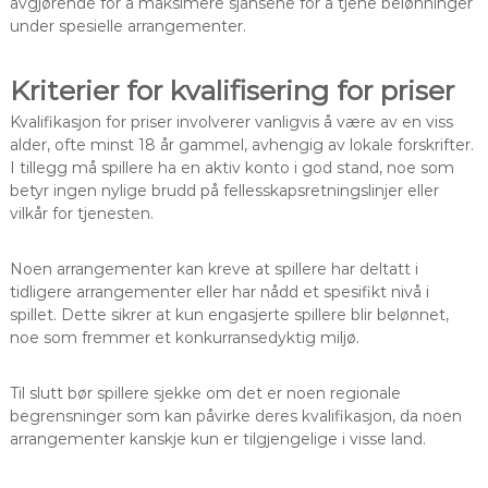
avgjørende for å maksimere sjansene for å tjene belønninger
under spesielle arrangementer.
Kriterier for kvalifisering for priser
Kvalifikasjon for priser involverer vanligvis å være av en viss
alder, ofte minst 18 år gammel, avhengig av lokale forskrifter.
I tillegg må spillere ha en aktiv konto i god stand, noe som
betyr ingen nylige brudd på fellesskapsretningslinjer eller
vilkår for tjenesten.
Noen arrangementer kan kreve at spillere har deltatt i
tidligere arrangementer eller har nådd et spesifikt nivå i
spillet. Dette sikrer at kun engasjerte spillere blir belønnet,
noe som fremmer et konkurransedyktig miljø.
Til slutt bør spillere sjekke om det er noen regionale
begrensninger som kan påvirke deres kvalifikasjon, da noen
arrangementer kanskje kun er tilgjengelige i visse land.