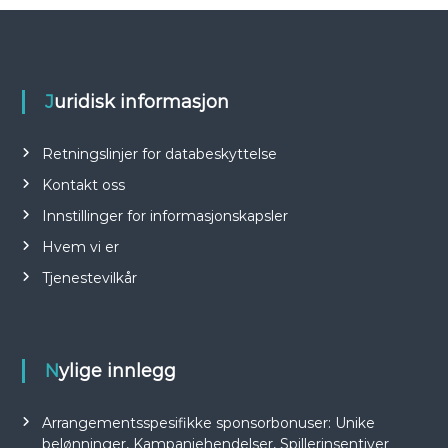
Juridisk informasjon
Retningslinjer for databeskyttelse
Kontakt oss
Innstillinger for informasjonskapsler
Hvem vi er
Tjenestevilkår
Nylige innlegg
Arrangementsspesifikke sponsorbonuser: Unike
belønninger, Kampanjehendelser, Spillerinsentiver