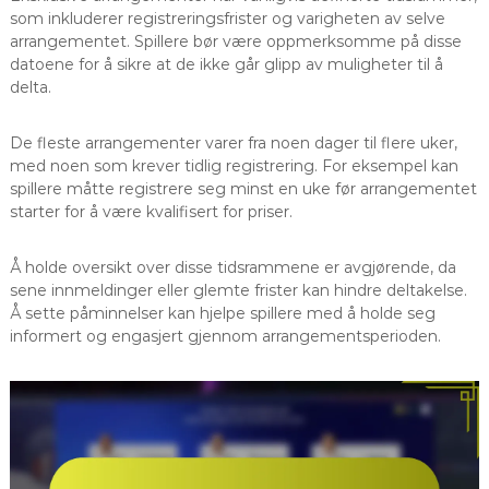
som inkluderer registreringsfrister og varigheten av selve
arrangementet. Spillere bør være oppmerksomme på disse
datoene for å sikre at de ikke går glipp av muligheter til å
delta.
De fleste arrangementer varer fra noen dager til flere uker,
med noen som krever tidlig registrering. For eksempel kan
spillere måtte registrere seg minst en uke før arrangementet
starter for å være kvalifisert for priser.
Å holde oversikt over disse tidsrammene er avgjørende, da
sene innmeldinger eller glemte frister kan hindre deltakelse.
Å sette påminnelser kan hjelpe spillere med å holde seg
informert og engasjert gjennom arrangementsperioden.