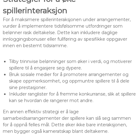
spillerinteraksjon
For å maksimere spillerinteraksjonen under arrangementer,
vurder å implementere tidsfølsomme utfordringer som
belønner rask deltakelse. Dette kan inkludere daglige
innloggingsbonuser eller fullføring av spesifikke oppgaver
innen en bestemt tidsramme.
Tilby trinnvise belønninger som øker i verdi, og motiverer
spillere til å engasjere seg dypere.
Bruk sosiale medier for å promotere arrangementer og
skape oppmerksomhet, og oppmuntre spillere til å dele
sine prestasjoner.
Inkluder ranglister for å fremme konkurranse, slik at spillere
kan se hvordan de rangerer mot andre.
En annen effektiv strategi er å lage
samarbeidsarrangementer der spillere kan slå seg sammen
for å oppnå felles mål. Dette øker ikke bare interaksjonen,
men bygger også kameratskap blant deltakerne.