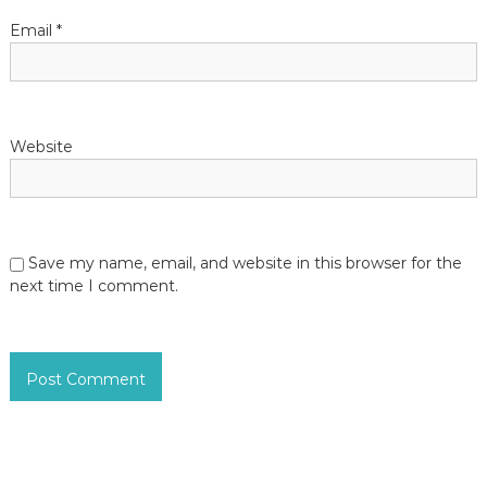
Email
*
Website
Save my name, email, and website in this browser for the
next time I comment.