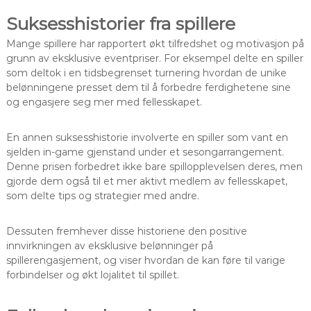
Suksesshistorier fra spillere
Mange spillere har rapportert økt tilfredshet og motivasjon på
grunn av eksklusive eventpriser. For eksempel delte en spiller
som deltok i en tidsbegrenset turnering hvordan de unike
belønningene presset dem til å forbedre ferdighetene sine
og engasjere seg mer med fellesskapet.
En annen suksesshistorie involverte en spiller som vant en
sjelden in-game gjenstand under et sesongarrangement.
Denne prisen forbedret ikke bare spillopplevelsen deres, men
gjorde dem også til et mer aktivt medlem av fellesskapet,
som delte tips og strategier med andre.
Dessuten fremhever disse historiene den positive
innvirkningen av eksklusive belønninger på
spillerengasjement, og viser hvordan de kan føre til varige
forbindelser og økt lojalitet til spillet.