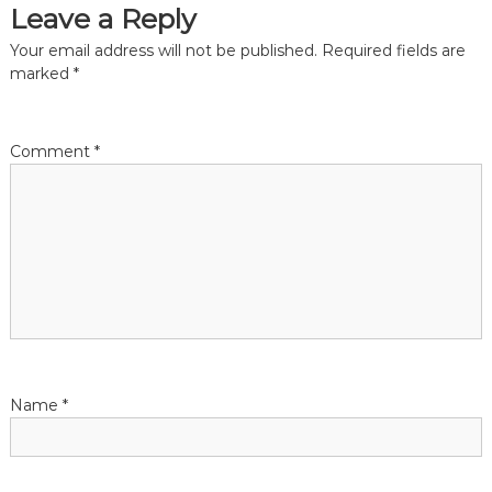
Leave a Reply
n
Your email address will not be published.
Required fields are
a
marked
*
v
Comment
*
i
g
a
t
i
Name
*
o
n