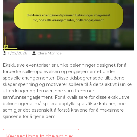
11/02/2026
Clara Monroe
Eksklusive eventpriser er unike belønninger designet for å
forbedre spilleropplevelsen og engasjementet under
spesielle arrangementer. Disse tidsbegrensede tilbudene
skaper spenning og motiverer spillere til å delta aktivt i unike
utfordringer og temaer, noe som fremmer
samfunnsengasjement. For å kvalifisere for disse eksklusive
belønningene, må spillere oppfylle spesifikke kriterier, noe
som gjør det essensielt å forstå kravene for å maksimere
sjansene for å tjene dem.
Key sections in the article: