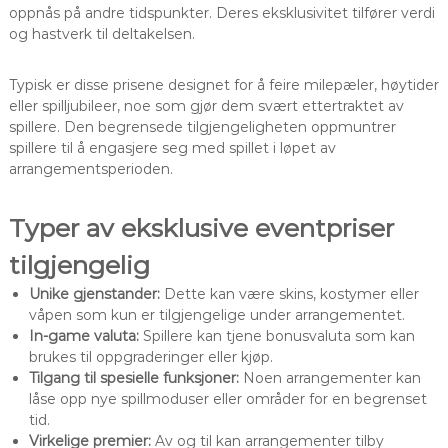
oppnås på andre tidspunkter. Deres eksklusivitet tilfører verdi
og hastverk til deltakelsen.
Typisk er disse prisene designet for å feire milepæler, høytider
eller spilljubileer, noe som gjør dem svært ettertraktet av
spillere. Den begrensede tilgjengeligheten oppmuntrer
spillere til å engasjere seg med spillet i løpet av
arrangementsperioden.
Typer av eksklusive eventpriser
tilgjengelig
Unike gjenstander:
Dette kan være skins, kostymer eller
våpen som kun er tilgjengelige under arrangementet.
In-game valuta:
Spillere kan tjene bonusvaluta som kan
brukes til oppgraderinger eller kjøp.
Tilgang til spesielle funksjoner:
Noen arrangementer kan
låse opp nye spillmoduser eller områder for en begrenset
tid.
Virkelige premier:
Av og til kan arrangementer tilby