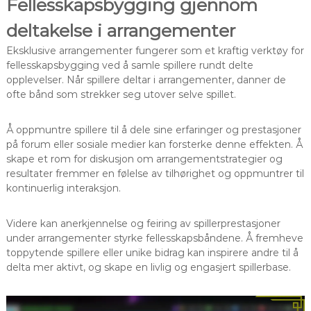
Fellesskapsbygging gjennom
deltakelse i arrangementer
Eksklusive arrangementer fungerer som et kraftig verktøy for
fellesskapsbygging ved å samle spillere rundt delte
opplevelser. Når spillere deltar i arrangementer, danner de
ofte bånd som strekker seg utover selve spillet.
Å oppmuntre spillere til å dele sine erfaringer og prestasjoner
på forum eller sosiale medier kan forsterke denne effekten. Å
skape et rom for diskusjon om arrangementstrategier og
resultater fremmer en følelse av tilhørighet og oppmuntrer til
kontinuerlig interaksjon.
Videre kan anerkjennelse og feiring av spillerprestasjoner
under arrangementer styrke fellesskapsbåndene. Å fremheve
toppytende spillere eller unike bidrag kan inspirere andre til å
delta mer aktivt, og skape en livlig og engasjert spillerbase.