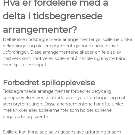
Hva er fordelene med å
delta i tidsbegrensede
arrangementer?
Deltakelse i tidsbegrensede arrangementer gir spillerne unike
belønninger og økt engasjement gjennom tidsensitive
utfordringer. Disse arrangementene skaper en følelse av
hastverk som motiverer spillere til å handle og knytte bånd
med spillfellesskapet.
Forbedret spillopplevelse
Tidsbegrensede arrangementer forbedrer betydelig
spillopplevelsen ved å introdusere nye utfordringer og mål
som bryter rutinen. Disse arrangementene har ofte unike
mekanikker eller spillelementer som holder spillerne
engasjerte og spente.
Spillere kan finne seg selv i tidsensitive utfordringer som