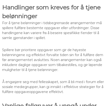
Handlinger som kreves for å tjene
belønninger
For å tjene belønninger i tidsbegrensede arrangementer må
spillere fullføre bestemte oppgaver eller utfordringer. Disse
handlingene kan variere fra å beseire spesifikke fiender til å
samle gjenstander i spillet.
Spillere bør prioritere oppgaver som gir de høyeste
belønningene og effektivt forvalte tiden sin for å fullføre dem
før arrangementet avsluttes. Noen arrangementer kan også
inkludere daglige oppgaver som tilbakestilles, og gir løpende
muligheter til å tjene belønninger.
Å engasjere seg med fellesskapet, som å bli med i forum eller
sosiale mediegrupper, kan gi innsikt i effektive strategier for å
fullføre oppgaveoppgavene effektivt.
Vanlige fallgruver å unngå under