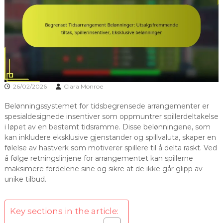
26/02/2026
Clara Monroe
Belønningssystemet for tidsbegrensede arrangementer er
spesialdesignede insentiver som oppmuntrer spillerdeltakelse
i løpet av en bestemt tidsramme. Disse belønningene, som
kan inkludere eksklusive gjenstander og spillvaluta, skaper en
følelse av hastverk som motiverer spillere til å delta raskt. Ved
å følge retningslinjene for arrangementet kan spillerne
maksimere fordelene sine og sikre at de ikke går glipp av
unike tilbud.
Key sections in the article: