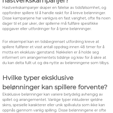
hastverkskampanjer?
Hastverkskampanjer skaper en følelse av tidsfølsomhet, og
oppfordrer spillere til å handle raskt for å kreve belønninger.
Disse kampanjene har vanligvis en fast varighet, ofte fra noen
dager til et par uker, der spillerne må fullføre spesifikke
oppgaver eller utfordringer for å tjene belønninger.
For eksempel kan en tidsbegrenset utfordring kreve at
spillere fullfører et visst antall oppdrag innen 48 timer for å
motta en eksklusiv gjenstand. Nøkkelen er å holde seg
informert om arrangementets tidslinje og krav for å sikre at
du kan delta fullt ut og dra nytte av belønningene som tilbys.
Hvilke typer eksklusive
belønninger kan spillere forvente?
Eksklusive belønninger kan variere betydelig avhengig av
spillet og arrangementet. Vanlige typer inkluderer sjeldne
skins, spesielle karakterer eller unik spillvaluta som ikke kan
oppnås gjennom vanlig spilling. Disse belønningene er ofte