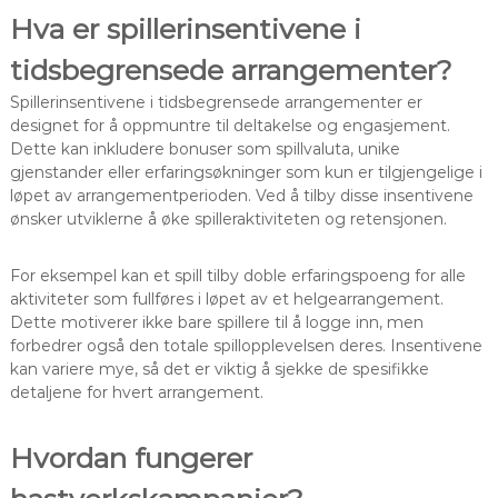
Hva er spillerinsentivene i
tidsbegrensede arrangementer?
Spillerinsentivene i tidsbegrensede arrangementer er
designet for å oppmuntre til deltakelse og engasjement.
Dette kan inkludere bonuser som spillvaluta, unike
gjenstander eller erfaringsøkninger som kun er tilgjengelige i
løpet av arrangementperioden. Ved å tilby disse insentivene
ønsker utviklerne å øke spilleraktiviteten og retensjonen.
For eksempel kan et spill tilby doble erfaringspoeng for alle
aktiviteter som fullføres i løpet av et helgearrangement.
Dette motiverer ikke bare spillere til å logge inn, men
forbedrer også den totale spillopplevelsen deres. Insentivene
kan variere mye, så det er viktig å sjekke de spesifikke
detaljene for hvert arrangement.
Hvordan fungerer