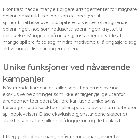
I kontrast hadde mange tidligere arrangementer forutsigbare
belønningsstrukturer, noe som kunne føre til
spillerutmattelse over tid. Spillere forventet ofte lignende
belønninger, noe som reduserte spenningen knyttet til
deltakelse. Mangelen på unike gjenstander betydde at
mange spillere følte seg mindre motiverte til å engasjere seg
aktivt under disse arrangementene.
Unike funksjoner ved nåværende
kampanjer
Nåværende kampanjer skiller seg ut på grunn av sine
eksklusive belønninger som ikke er tilgjengelige utenfor
arrangementperioden. Spillere kan tjene unike skins,
tidsbegrensede karakterer eller spesielle evner som forbedrer
spillopplevelsen. Disse eksklusive gjenstandene skaper et
sterkt insentiv for spillere til å logge inn og delta aktivt.
I tillegg inkluderer mange nåværende arrangementer