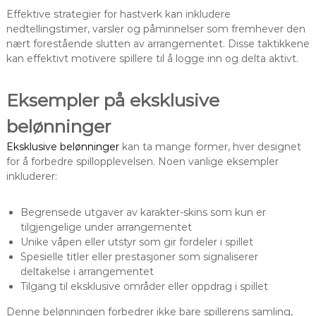
Effektive strategier for hastverk kan inkludere
nedtellingstimer, varsler og påminnelser som fremhever den
nært forestående slutten av arrangementet. Disse taktikkene
kan effektivt motivere spillere til å logge inn og delta aktivt.
Eksempler på eksklusive
belønninger
Eksklusive belønninger
kan ta mange former, hver designet
for å forbedre spillopplevelsen. Noen vanlige eksempler
inkluderer:
Begrensede utgaver av karakter-skins som kun er
tilgjengelige under arrangementet
Unike våpen eller utstyr som gir fordeler i spillet
Spesielle titler eller prestasjoner som signaliserer
deltakelse i arrangementet
Tilgang til eksklusive områder eller oppdrag i spillet
Denne belønningen forbedrer ikke bare spillerens samling,