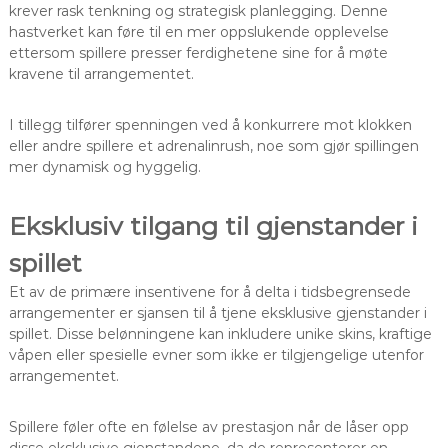
krever rask tenkning og strategisk planlegging. Denne
hastverket kan føre til en mer oppslukende opplevelse
ettersom spillere presser ferdighetene sine for å møte
kravene til arrangementet.
I tillegg tilfører spenningen ved å konkurrere mot klokken
eller andre spillere et adrenalinrush, noe som gjør spillingen
mer dynamisk og hyggelig.
Eksklusiv tilgang til gjenstander i
spillet
Et av de primære insentivene for å delta i tidsbegrensede
arrangementer er sjansen til å tjene eksklusive gjenstander i
spillet. Disse belønningene kan inkludere unike skins, kraftige
våpen eller spesielle evner som ikke er tilgjengelige utenfor
arrangementet.
Spillere føler ofte en følelse av prestasjon når de låser opp
disse eksklusive gjenstandene, da de representerer en