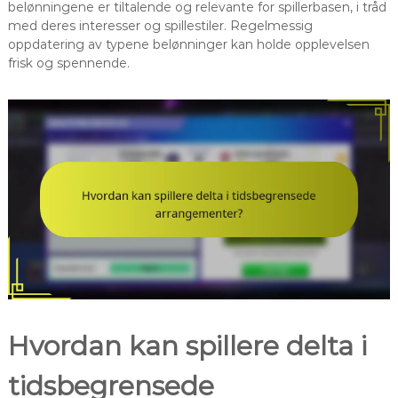
belønningene er tiltalende og relevante for spillerbasen, i tråd
med deres interesser og spillestiler. Regelmessig
oppdatering av typene belønninger kan holde opplevelsen
frisk og spennende.
Hvordan kan spillere delta i
tidsbegrensede