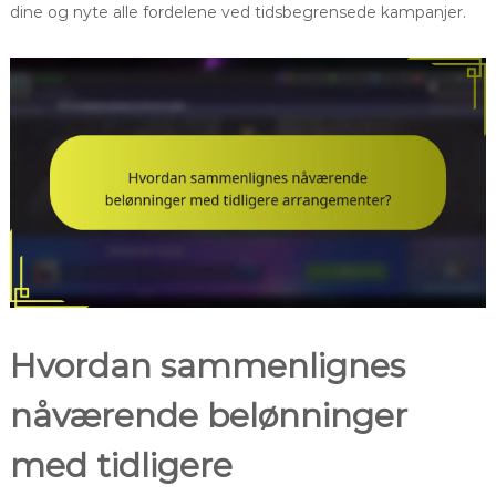
dine og nyte alle fordelene ved tidsbegrensede kampanjer.
Hvordan sammenlignes
nåværende belønninger
med tidligere