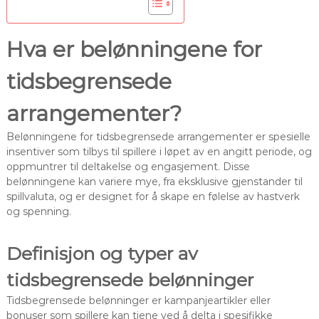
Hva er belønningene for
tidsbegrensede
arrangementer?
Belønningene for tidsbegrensede arrangementer er spesielle
insentiver som tilbys til spillere i løpet av en angitt periode, og
oppmuntrer til deltakelse og engasjement. Disse
belønningene kan variere mye, fra eksklusive gjenstander til
spillvaluta, og er designet for å skape en følelse av hastverk
og spenning.
Definisjon og typer av
tidsbegrensede belønninger
Tidsbegrensede belønninger er kampanjeartikler eller
bonuser som spillere kan tjene ved å delta i spesifikke