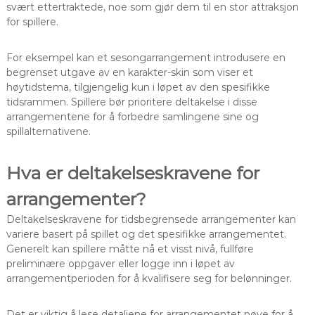
svært ettertraktede, noe som gjør dem til en stor attraksjon
for spillere.
For eksempel kan et sesongarrangement introdusere en
begrenset utgave av en karakter-skin som viser et
høytidstema, tilgjengelig kun i løpet av den spesifikke
tidsrammen. Spillere bør prioritere deltakelse i disse
arrangementene for å forbedre samlingene sine og
spillalternativene.
Hva er deltakelseskravene for
arrangementer?
Deltakelseskravene for tidsbegrensede arrangementer kan
variere basert på spillet og det spesifikke arrangementet.
Generelt kan spillere måtte nå et visst nivå, fullføre
preliminære oppgaver eller logge inn i løpet av
arrangementperioden for å kvalifisere seg for belønninger.
Det er viktig å lese detaljene for arrangementet nøye for å