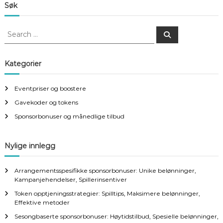
Søk
S
S
e
e
a
a
r
c
r
Kategorier
h
c
h
Eventpriser og boostere
f
Gavekoder og tokens
o
r
Sponsorbonuser og månedlige tilbud
:
Nylige innlegg
Arrangementsspesifikke sponsorbonuser: Unike belønninger,
Kampanjehendelser, Spillerinsentiver
Token opptjeningsstrategier: Spilltips, Maksimere belønninger,
Effektive metoder
Sesongbaserte sponsorbonuser: Høytidstilbud, Spesielle belønninger,