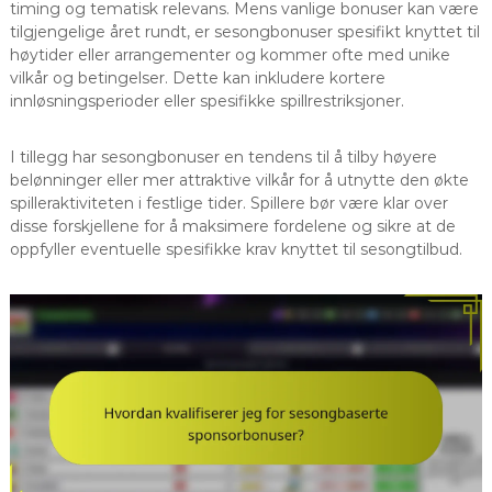
timing og tematisk relevans. Mens vanlige bonuser kan være
tilgjengelige året rundt, er sesongbonuser spesifikt knyttet til
høytider eller arrangementer og kommer ofte med unike
vilkår og betingelser. Dette kan inkludere kortere
innløsningsperioder eller spesifikke spillrestriksjoner.
I tillegg har sesongbonuser en tendens til å tilby høyere
belønninger eller mer attraktive vilkår for å utnytte den økte
spilleraktiviteten i festlige tider. Spillere bør være klar over
disse forskjellene for å maksimere fordelene og sikre at de
oppfyller eventuelle spesifikke krav knyttet til sesongtilbud.