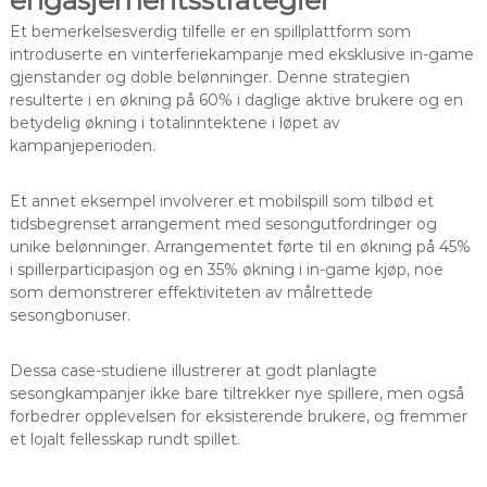
engasjementsstrategier
Et bemerkelsesverdig tilfelle er en spillplattform som
introduserte en vinterferiekampanje med eksklusive in-game
gjenstander og doble belønninger. Denne strategien
resulterte i en økning på 60% i daglige aktive brukere og en
betydelig økning i totalinntektene i løpet av
kampanjeperioden.
Et annet eksempel involverer et mobilspill som tilbød et
tidsbegrenset arrangement med sesongutfordringer og
unike belønninger. Arrangementet førte til en økning på 45%
i spillerparticipasjon og en 35% økning i in-game kjøp, noe
som demonstrerer effektiviteten av målrettede
sesongbonuser.
Dessa case-studiene illustrerer at godt planlagte
sesongkampanjer ikke bare tiltrekker nye spillere, men også
forbedrer opplevelsen for eksisterende brukere, og fremmer
et lojalt fellesskap rundt spillet.