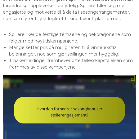
forbedre spillopplevelsen betydelig. Spillere føler seg mer
engasjerte og motiverte til å delta i sesongarrangementer,
noe som fører til økt lojalitet til sine favorittplattformer.
Spillere liker de festlige temaene og dekorasjonene som
følger med høytidskampanjene.
Mange setter pris på muligheten til å vinne ekstra
belønninger, noe som gjør spillingen mer hyggelig.
Tilbakemeldinger fremhever ofte fellesskapsfølelsen som
fremmes av disse kampanjene.