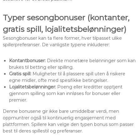
Typer sesongbonuser (kontanter,
gratis spill, lojalitetsbelønninger)
Sesongbonuser kan ta flere former, hver tilpasset ulike
spillerpreferanser. De vanligste typene inkluderer:
Kontantbonuser:
Direkte monetære belønninger som kan
brukes til betting eller spilling.
Gratis spill:
Muligheter til å plassere spill uten å risikere
egne midler, ofte med spesifikke betingelser.
Lojalitetsbelønninger:
Poeng eller kreditter opptjent
gjennom spilling som kan innløses for bonuser eller
premier.
Denne bonusene gir ikke bare umiddelbar verdi, men
oppmuntrer også til kontinuerlig engasjement med
plattformen. Spillere kan velge den typen bonus som passer
best til deres spillestil og preferanser.