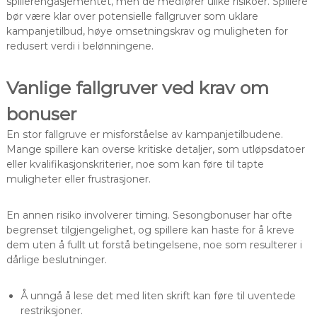
spillerengasjementet, men de medfører ulike risikoer. Spillere
bør være klar over potensielle fallgruver som uklare
kampanjetilbud, høye omsetningskrav og muligheten for
redusert verdi i belønningene.
Vanlige fallgruver ved krav om
bonuser
En stor fallgruve er misforståelse av kampanjetilbudene.
Mange spillere kan overse kritiske detaljer, som utløpsdatoer
eller kvalifikasjonskriterier, noe som kan føre til tapte
muligheter eller frustrasjoner.
En annen risiko involverer timing. Sesongbonuser har ofte
begrenset tilgjengelighet, og spillere kan haste for å kreve
dem uten å fullt ut forstå betingelsene, noe som resulterer i
dårlige beslutninger.
Å unngå å lese det med liten skrift kan føre til uventede
restriksjoner.