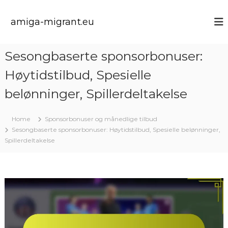
S
k
amiga-migrant.eu
i
p
t
Sesongbaserte sponsorbonuser:
o
c
Høytidstilbud, Spesielle
o
n
belønninger, Spillerdeltakelse
t
e
Home
Sponsorbonuser og månedlige tilbud
n
Sesongbaserte sponsorbonuser: Høytidstilbud, Spesielle belønninger,
t
Spillerdeltakelse