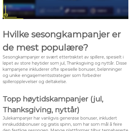
Hvilke sesongkampanjer er
de mest populære?
Sesongkampanjer er svært ettertraktet av spillere, spesielt i
løpet av store høytider som jul, Thanksgiving og nyttår. Disse
kampanjene inkluderer ofte spesielle bonuser, belønninger
og unike engasjementsstrategier som forbedrer
spilleropplevelser og deltakelse.
Topp høytidskampanjer (jul,
Thanksgiving, nyttår)
Julekampanjer har vanligvis generøse bonuser, inkludert
innskuddsbonuser og gratis spinn, som har som mål å feire
den festlige sesongen. Mange plattformer tilbyr temabaserte