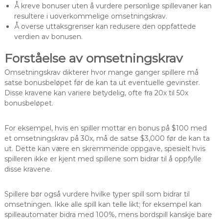
Å kreve bonuser uten å vurdere personlige spillevaner kan
resultere i uoverkommelige omsetningskrav.
Å overse uttaksgrenser kan redusere den oppfattede
verdien av bonusen.
Forståelse av omsetningskrav
Omsetningskrav dikterer hvor mange ganger spillere må
satse bonusbeløpet før de kan ta ut eventuelle gevinster.
Disse kravene kan variere betydelig, ofte fra 20x til 50x
bonusbeløpet.
For eksempel, hvis en spiller mottar en bonus på $100 med
et omsetningskrav på 30x, må de satse $3,000 før de kan ta
ut. Dette kan være en skremmende oppgave, spesielt hvis
spilleren ikke er kjent med spillene som bidrar til å oppfylle
disse kravene.
Spillere bør også vurdere hvilke typer spill som bidrar til
omsetningen. Ikke alle spill kan telle likt; for eksempel kan
spilleautomater bidra med 100%, mens bordspill kanskje bare