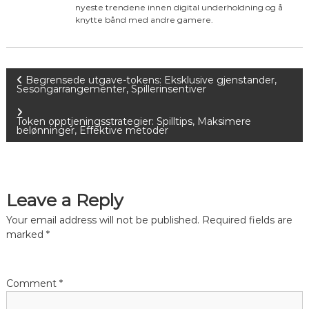
nyeste trendene innen digital underholdning og å
knytte bånd med andre gamere.
P
Begrensede utgave-tokens: Eksklusive gjenstander,
Sesongarrangementer, Spillerinsentiver
o
Token opptjeningsstrategier: Spilltips, Maksimere
belønninger, Effektive metoder
s
t
Leave a Reply
n
Your email address will not be published.
Required fields are
a
marked
*
v
Comment
*
i