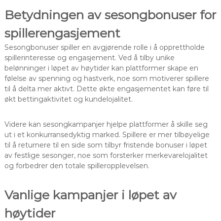
Betydningen av sesongbonuser for
spillerengasjement
Sesongbonuser spiller en avgjørende rolle i å opprettholde
spillerinteresse og engasjement. Ved å tilby unike
belønninger i løpet av høytider kan plattformer skape en
følelse av spenning og hastverk, noe som motiverer spillere
til å delta mer aktivt. Dette økte engasjementet kan føre til
økt bettingaktivitet og kundelojalitet.
Videre kan sesongkampanjer hjelpe plattformer å skille seg
ut i et konkurransedyktig marked. Spillere er mer tilbøyelige
til å returnere til en side som tilbyr fristende bonuser i løpet
av festlige sesonger, noe som forsterker merkevarelojalitet
og forbedrer den totale spilleropplevelsen.
Vanlige kampanjer i løpet av
høytider