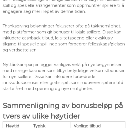
spill og spesielle arrangementer som oppmuntrer spillere til å
engasjere seg mer i løpet av denne tiden.
Thanksgiving-belønninger fokuserer ofte på takknemlighet,
med plattformer som gir bonuser til lojale spillere. Disse kan
inkludere cashback-tilbud, lojalitetspoeng eller eksklusiv
tilgang til spesielle spill, noe som forbedrer fellesskapsfølelsen
og verdsettelsen.
Nyttårskampanjer legger vanligvis vekt på nye begynnelser,
med mange kasinoer som tilbyr betydelige velkomstbonuser
for nye spillere. Disse kan inkludere forbedrede
innskuddsbonuser eller gratis spill, som motiverer spillere til å
starte året med spenning og nye muligheter.
Sammenligning av bonusbeløp på
tvers av ulike høytider
Høytid
Typisk
Vanlige tilbud