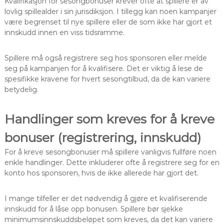
Kvalifikasjon for sesongbonuser krever ofte at spillere er av
lovlig spillealder i sin jurisdiksjon. I tillegg kan noen kampanjer
være begrenset til nye spillere eller de som ikke har gjort et
innskudd innen en viss tidsramme.
Spillere må også registrere seg hos sponsoren eller melde
seg på kampanjen for å kvalifisere. Det er viktig å lese de
spesifikke kravene for hvert sesongtilbud, da de kan variere
betydelig.
Handlinger som kreves for å kreve
bonuser (registrering, innskudd)
For å kreve sesongbonuser må spillere vanligvis fullføre noen
enkle handlinger. Dette inkluderer ofte å registrere seg for en
konto hos sponsoren, hvis de ikke allerede har gjort det.
I mange tilfeller er det nødvendig å gjøre et kvalifiserende
innskudd for å låse opp bonusen. Spillere bør sjekke
minimumsinnskuddsbeløpet som kreves, da det kan variere