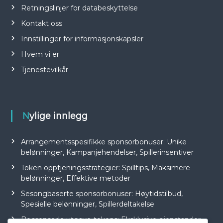
Retningslinjer for databeskyttelse
Kontakt oss
Innstillinger for informasjonskapsler
Hvem vi er
Tjenestevilkår
Nylige innlegg
Arrangementsspesifikke sponsorbonuser: Unike
belønninger, Kampanjehendelser, Spillerinsentiver
Token opptjeningsstrategier: Spilltips, Maksimere
belønninger, Effektive metoder
Sesongbaserte sponsorbonuser: Høytidstilbud,
Spesielle belønninger, Spillerdeltakelse
Begrensede utgave-tokens: Eksklusive gjenstander,