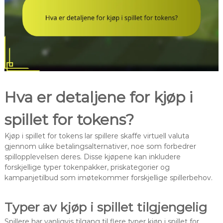
Hva er detaljene for kjøp i
spillet for tokens?
Kjøp i spillet for tokens lar spillere skaffe virtuell valuta
gjennom ulike betalingsalternativer, noe som forbedrer
spillopplevelsen deres. Disse kjøpene kan inkludere
forskjellige typer tokenpakker, priskategorier og
kampanjetilbud som imøtekommer forskjellige spillerbehov.
Typer av kjøp i spillet tilgjengelig
Spillere har vanligvis tilgang til flere typer kjøp i spillet for