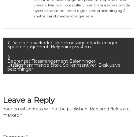
Eleven. Når hun ikke spiller, liker Clara å skrive om de
nyeste trendene innen digital underholdning og å
knytte bånd med andre gamere.
P
Daglige gavekoder: Regelmessige oppdateringer,
Spillerengasjement, Belønningssystem
o
Begrenset Tidsarrangement Belønninger:
Utsalgsfremmende tiltak, Spillerinsentiver, Eksklusive
s
belønninger
t
n
Leave a Reply
Your email address will not be published.
Required fields are
a
marked
*
v
Comment
*