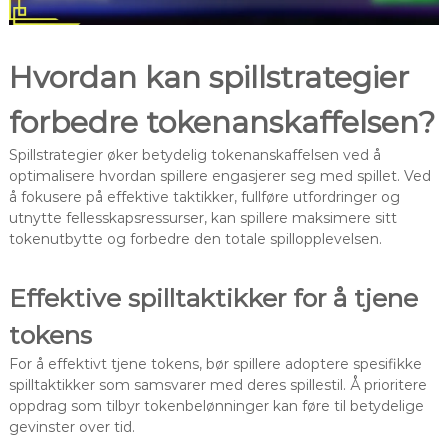
Hvordan kan spillstrategier
forbedre tokenanskaffelsen?
Spillstrategier øker betydelig tokenanskaffelsen ved å
optimalisere hvordan spillere engasjerer seg med spillet. Ved
å fokusere på effektive taktikker, fullføre utfordringer og
utnytte fellesskapsressurser, kan spillere maksimere sitt
tokenutbytte og forbedre den totale spillopplevelsen.
Effektive spilltaktikker for å tjene
tokens
For å effektivt tjene tokens, bør spillere adoptere spesifikke
spilltaktikker som samsvarer med deres spillestil. Å prioritere
oppdrag som tilbyr tokenbelønninger kan føre til betydelige
gevinster over tid.