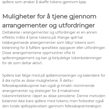
spillere som ønsker å skaffe tokens gjennom kjøp.
Muligheter for å tjene gjennom
arrangementer og utfordringer
Deltakelse i arrangementer og utfordringer er en annen
effektiv måte å tjene tokens på. Mange spill har
tidsbegrensede arrangementer som tilbyr tokens som
belønning for å fullføre spesifikke oppgaver eller utfordringer.
Disse arrangementene oppmuntrer ofte til
spillerengasjement og kan gi betydelige tokenbelønninger
for de som deltar aktivt.
Spillere bør følge med på spillannonseringer og kalendere for
å dra nytte av disse mulighetene. Å delta i
fellesskapsdiskusjoner kan også gi innsikt i kommende
arrangementer og strategier for å maksimere
tokeninntektene i løpet av disse periodene. Denne metoden
belønner ikke bare spillere med tokens, men forbedrer også
den totale spillopplevelsen gjennom fellesskapsinteraksjon.