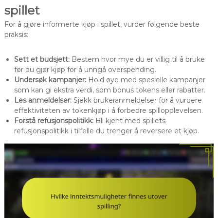
spillet
For å gjøre informerte kjøp i spillet, vurder følgende beste
praksis:
Sett et budsjett:
Bestem hvor mye du er villig til å bruke
før du gjør kjøp for å unngå overspending.
Undersøk kampanjer:
Hold øye med spesielle kampanjer
som kan gi ekstra verdi, som bonus tokens eller rabatter.
Les anmeldelser:
Sjekk brukeranmeldelser for å vurdere
effektiviteten av tokenkjøp i å forbedre spillopplevelsen.
Forstå refusjonspolitikk:
Bli kjent med spillets
refusjonspolitikk i tilfelle du trenger å reversere et kjøp.