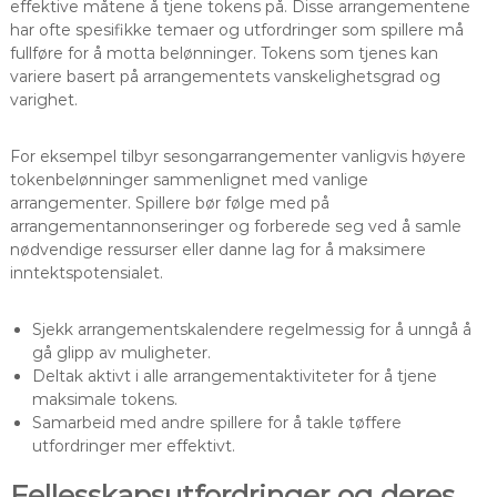
effektive måtene å tjene tokens på. Disse arrangementene
har ofte spesifikke temaer og utfordringer som spillere må
fullføre for å motta belønninger. Tokens som tjenes kan
variere basert på arrangementets vanskelighetsgrad og
varighet.
For eksempel tilbyr sesongarrangementer vanligvis høyere
tokenbelønninger sammenlignet med vanlige
arrangementer. Spillere bør følge med på
arrangementannonseringer og forberede seg ved å samle
nødvendige ressurser eller danne lag for å maksimere
inntektspotensialet.
Sjekk arrangementskalendere regelmessig for å unngå å
gå glipp av muligheter.
Deltak aktivt i alle arrangementaktiviteter for å tjene
maksimale tokens.
Samarbeid med andre spillere for å takle tøffere
utfordringer mer effektivt.
Fellesskapsutfordringer og deres