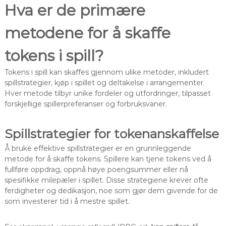
Hva er de primære
metodene for å skaffe
tokens i spill?
Tokens i spill kan skaffes gjennom ulike metoder, inkludert
spillstrategier, kjøp i spillet og deltakelse i arrangementer.
Hver metode tilbyr unike fordeler og utfordringer, tilpasset
forskjellige spillerpreferanser og forbruksvaner.
Spillstrategier for tokenanskaffelse
Å bruke effektive spillstrategier er en grunnleggende
metode for å skaffe tokens. Spillere kan tjene tokens ved å
fullføre oppdrag, oppnå høye poengsummer eller nå
spesifikke milepæler i spillet. Disse strategiene krever ofte
ferdigheter og dedikasjon, noe som gjør dem givende for de
som investerer tid i å mestre spillet.