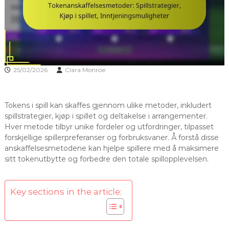
25/02/2026
Clara Monroe
Tokens i spill kan skaffes gjennom ulike metoder, inkludert
spillstrategier, kjøp i spillet og deltakelse i arrangementer.
Hver metode tilbyr unike fordeler og utfordringer, tilpasset
forskjellige spillerpreferanser og forbruksvaner. Å forstå disse
anskaffelsesmetodene kan hjelpe spillere med å maksimere
sitt tokenutbytte og forbedre den totale spillopplevelsen.
Key sections in the article: