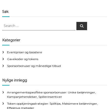
Søk
S
S
e
e
a
a
r
c
r
Kategorier
h
c
h
Eventpriser og boostere
f
Gavekoder og tokens
o
r
Sponsorbonuser og månedlige tilbud
:
Nylige innlegg
Arrangementsspesifikke sponsorbonuser: Unike belønninger,
Kampanjehendelser, Spillerinsentiver
Token opptjeningsstrategier: Spilltips, Maksimere belønninger,
Effektive metoder