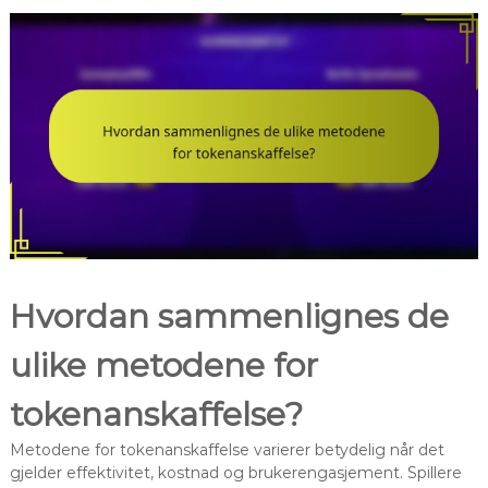
Hvordan sammenlignes de
ulike metodene for
tokenanskaffelse?
Metodene for tokenanskaffelse varierer betydelig når det
gjelder effektivitet, kostnad og brukerengasjement. Spillere