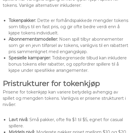
tokens. Vanlige alternativer inkluderer:
Tokenpakker:
Dette er forhåndspakkede mengder tokens
som tilbys til en fast pris, og gir ofte bedre verdi enn å
kjøpe tokens individuelt.
Abonnementsmodeller:
Noen spill tilbyr abonnementer
som gir en jevn tilførsel av tokens, vanligvis til en rabattert
pris sammenlignet med engangskjøp.
Spesielle kampanjer:
Tidsbegrensede tilbud kan inkludere
bonus tokens eller rabatter, og oppfordrer spillere til å
kjøpe under spesifikke arrangementer.
Pristrukturer for tokenkjøp
Prisene for tokenkjøp kan variere betydelig avhengig av
spillet og mengden tokens. Vanligvis er prisene strukturert i
nivåer:
Lavt nivå:
Små pakker, ofte fra $1 til $5, egnet for casual
spillere.
Middels nivå:
Moderate pakker priset mellom $10 og $20,