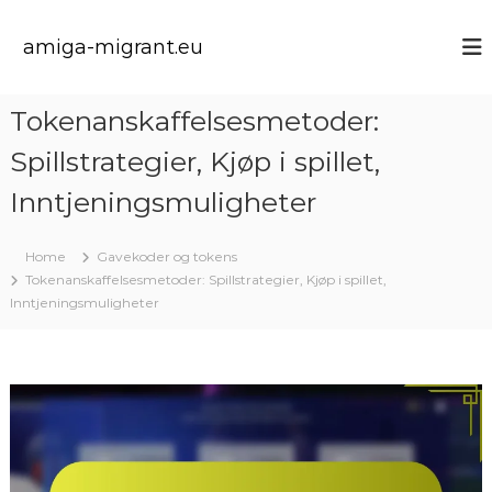
S
k
amiga-migrant.eu
i
p
t
Tokenanskaffelsesmetoder:
o
c
Spillstrategier, Kjøp i spillet,
o
n
Inntjeningsmuligheter
t
e
Home
Gavekoder og tokens
n
Tokenanskaffelsesmetoder: Spillstrategier, Kjøp i spillet,
t
Inntjeningsmuligheter