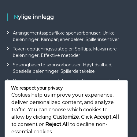
Nylige innlegg
Arrangementsspesifikke sponsorbonuser: Unike
belønninger, Kampanjehendelser, Spillerinsentiver
Token opptjeningsstrategier: Spilltips, Maksimere
belønninger, Effektive metoder
Sesongbaserte sponsorbonuser: Høytidstilbud,
Spesielle belønninger, Spillerdeltakelse
Begrensede utgave-tokens: Eksklusive gjenstander,
Sesongarrangementer, Spillerinsentiver
We respect your privacy
Cookies help us improve your experience,
Sesongbaserte arrangementpremier: Høytidstilbud,
deliver personalized content, and analyze
Spesielle belønninger, Spillerengasjement
traffic. You can choose which cookies to
allow by clicking
Customize
. Click
Accept All
to consent or
Reject All
to decline non-
essential cookies.