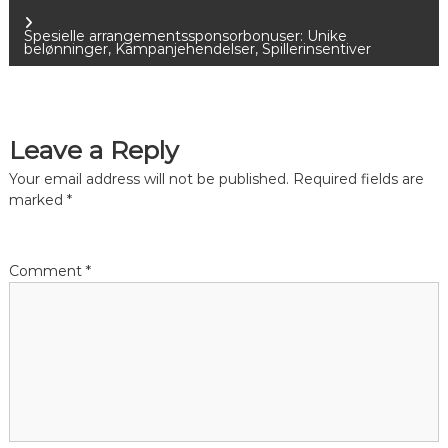
o
Spesielle arrangementssponsorbonuser: Unike
belønninger, Kampanjehendelser, Spillerinsentiver
s
t
Leave a Reply
n
Your email address will not be published.
Required fields are
a
marked
*
v
Comment
*
i
g
a
t