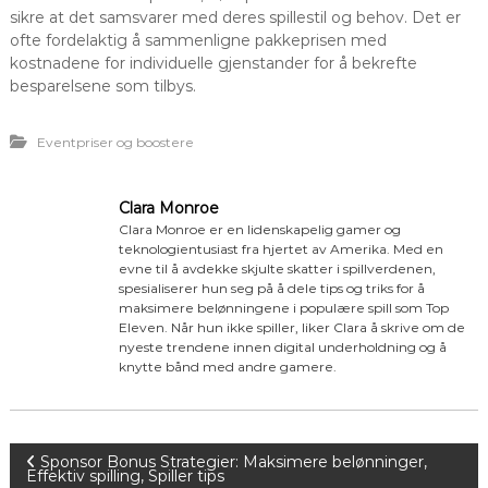
sikre at det samsvarer med deres spillestil og behov. Det er
ofte fordelaktig å sammenligne pakkeprisen med
kostnadene for individuelle gjenstander for å bekrefte
besparelsene som tilbys.
Eventpriser og boostere
Clara Monroe
Clara Monroe er en lidenskapelig gamer og
teknologientusiast fra hjertet av Amerika. Med en
evne til å avdekke skjulte skatter i spillverdenen,
spesialiserer hun seg på å dele tips og triks for å
maksimere belønningene i populære spill som Top
Eleven. Når hun ikke spiller, liker Clara å skrive om de
nyeste trendene innen digital underholdning og å
knytte bånd med andre gamere.
P
Sponsor Bonus Strategier: Maksimere belønninger,
Effektiv spilling, Spiller tips