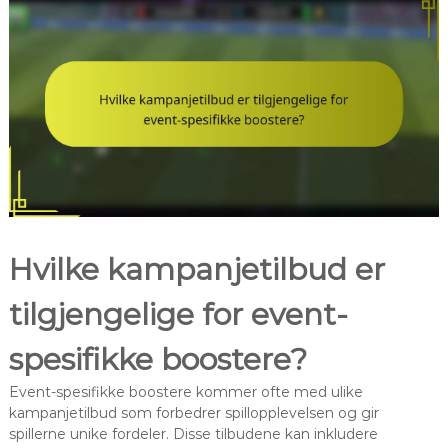
Hvilke kampanjetilbud er
tilgjengelige for event-
spesifikke boostere?
Event-spesifikke boostere kommer ofte med ulike
kampanjetilbud som forbedrer spillopplevelsen og gir
spillerne unike fordeler. Disse tilbudene kan inkludere