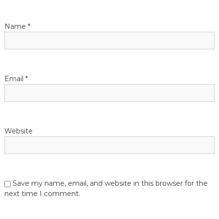
i
Name
*
o
n
Email
*
Website
Save my name, email, and website in this browser for the
next time I comment.