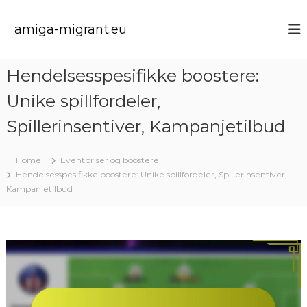
S
k
amiga-migrant.eu
i
p
t
Hendelsesspesifikke boostere:
o
c
Unike spillfordeler,
o
n
Spillerinsentiver, Kampanjetilbud
t
e
Home
Eventpriser og boostere
n
Hendelsesspesifikke boostere: Unike spillfordeler, Spillerinsentiver,
t
Kampanjetilbud