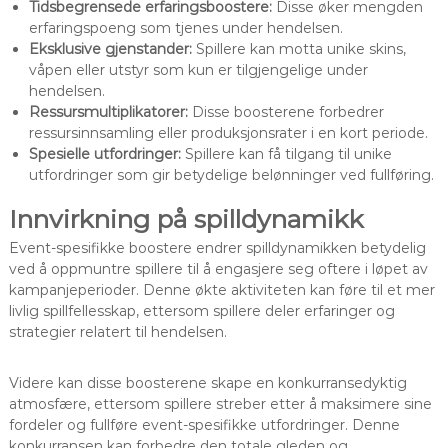
Tidsbegrensede erfaringsboostere:
Disse øker mengden
erfaringspoeng som tjenes under hendelsen.
Eksklusive gjenstander:
Spillere kan motta unike skins,
våpen eller utstyr som kun er tilgjengelige under
hendelsen.
Ressursmultiplikatorer:
Disse boosterene forbedrer
ressursinnsamling eller produksjonsrater i en kort periode.
Spesielle utfordringer:
Spillere kan få tilgang til unike
utfordringer som gir betydelige belønninger ved fullføring.
Innvirkning på spilldynamikk
Event-spesifikke boostere endrer spilldynamikken betydelig
ved å oppmuntre spillere til å engasjere seg oftere i løpet av
kampanjeperioder. Denne økte aktiviteten kan føre til et mer
livlig spillfellesskap, ettersom spillere deler erfaringer og
strategier relatert til hendelsen.
Videre kan disse boosterene skape en konkurransedyktig
atmosfære, ettersom spillere streber etter å maksimere sine
fordeler og fullføre event-spesifikke utfordringer. Denne
konkurransen kan forbedre den totale gleden og