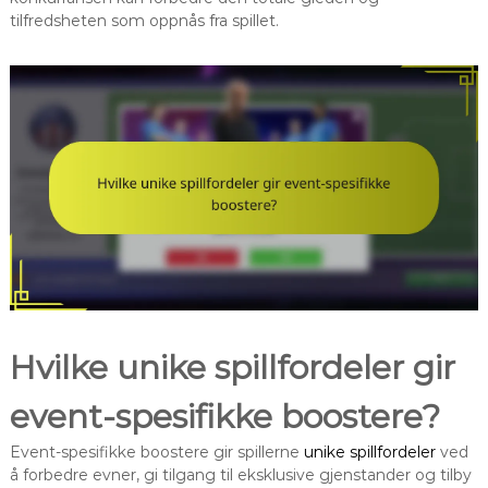
tilfredsheten som oppnås fra spillet.
Hvilke unike spillfordeler gir
event-spesifikke boostere?
Event-spesifikke boostere gir spillerne
unike spillfordeler
ved
å forbedre evner, gi tilgang til eksklusive gjenstander og tilby