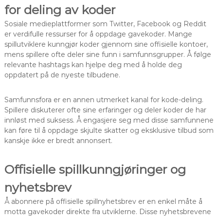
for deling av koder
Sosiale medieplattformer som Twitter, Facebook og Reddit
er verdifulle ressurser for å oppdage gavekoder. Mange
spillutviklere kunngjør koder gjennom sine offisielle kontoer,
mens spillere ofte deler sine funn i samfunnsgrupper. Å følge
relevante hashtags kan hjelpe deg med å holde deg
oppdatert på de nyeste tilbudene.
Samfunnsfora er en annen utmerket kanal for kode-deling.
Spillere diskuterer ofte sine erfaringer og deler koder de har
innløst med suksess. Å engasjere seg med disse samfunnene
kan føre til å oppdage skjulte skatter og eksklusive tilbud som
kanskje ikke er bredt annonsert.
Offisielle spillkunngjøringer og
nyhetsbrev
Å abonnere på offisielle spillnyhetsbrev er en enkel måte å
motta gavekoder direkte fra utviklerne. Disse nyhetsbrevene