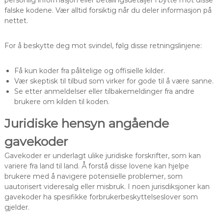
falske kodene. Vær alltid forsiktig når du deler informasjon på
nettet.
For å beskytte deg mot svindel, følg disse retningslinjene:
Få kun koder fra pålitelige og offisielle kilder.
Vær skeptisk til tilbud som virker for gode til å være sanne.
Se etter anmeldelser eller tilbakemeldinger fra andre
brukere om kilden til koden.
Juridiske hensyn angående
gavekoder
Gavekoder er underlagt ulike juridiske forskrifter, som kan
variere fra land til land. Å forstå disse lovene kan hjelpe
brukere med å navigere potensielle problemer, som
uautorisert videresalg eller misbruk. I noen jurisdiksjoner kan
gavekoder ha spesifikke forbrukerbeskyttelseslover som
gjelder.