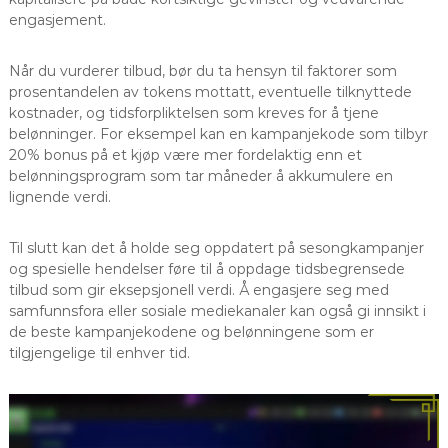
engasjement.
Når du vurderer tilbud, bør du ta hensyn til faktorer som
prosentandelen av tokens mottatt, eventuelle tilknyttede
kostnader, og tidsforpliktelsen som kreves for å tjene
belønninger. For eksempel kan en kampanjekode som tilbyr
20% bonus på et kjøp være mer fordelaktig enn et
belønningsprogram som tar måneder å akkumulere en
lignende verdi.
Til slutt kan det å holde seg oppdatert på sesongkampanjer
og spesielle hendelser føre til å oppdage tidsbegrensede
tilbud som gir eksepsjonell verdi. Å engasjere seg med
samfunnsfora eller sosiale mediekanaler kan også gi innsikt i
de beste kampanjekodene og belønningene som er
tilgjengelige til enhver tid.