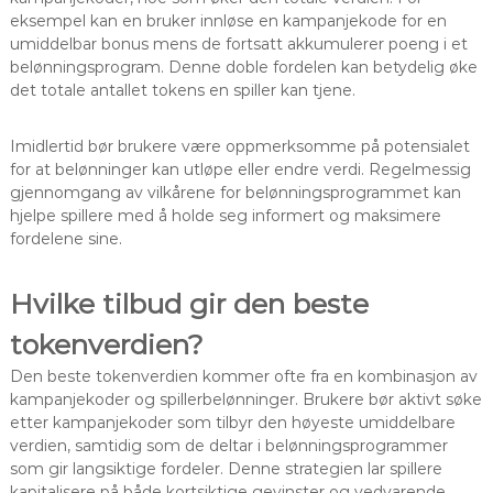
eksempel kan en bruker innløse en kampanjekode for en
umiddelbar bonus mens de fortsatt akkumulerer poeng i et
belønningsprogram. Denne doble fordelen kan betydelig øke
det totale antallet tokens en spiller kan tjene.
Imidlertid bør brukere være oppmerksomme på potensialet
for at belønninger kan utløpe eller endre verdi. Regelmessig
gjennomgang av vilkårene for belønningsprogrammet kan
hjelpe spillere med å holde seg informert og maksimere
fordelene sine.
Hvilke tilbud gir den beste
tokenverdien?
Den beste tokenverdien kommer ofte fra en kombinasjon av
kampanjekoder og spillerbelønninger. Brukere bør aktivt søke
etter kampanjekoder som tilbyr den høyeste umiddelbare
verdien, samtidig som de deltar i belønningsprogrammer
som gir langsiktige fordeler. Denne strategien lar spillere
kapitalisere på både kortsiktige gevinster og vedvarende