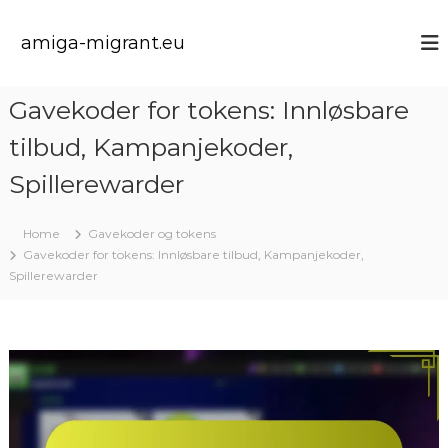
S
k
amiga-migrant.eu
i
p
t
Gavekoder for tokens: Innløsbare
o
c
tilbud, Kampanjekoder,
o
n
Spillerewarder
t
e
Home
Gavekoder og tokens
n
Gavekoder for tokens: Innløsbare tilbud, Kampanjekoder,
t
Spillerewarder