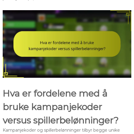
Hva er fordelene med å
bruke kampanjekoder
versus spillerbelønninger?
Kampanjekoder og spillerbelønninger tilbyr begge unike