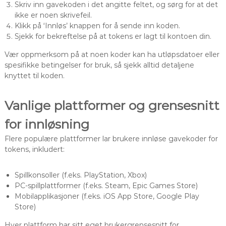
Skriv inn gavekoden i det angitte feltet, og sørg for at det
ikke er noen skrivefeil.
Klikk på ‘Innløs’ knappen for å sende inn koden.
Sjekk for bekreftelse på at tokens er lagt til kontoen din.
Vær oppmerksom på at noen koder kan ha utløpsdatoer eller
spesifikke betingelser for bruk, så sjekk alltid detaljene
knyttet til koden.
Vanlige plattformer og grensesnitt
for innløsning
Flere populære plattformer lar brukere innløse gavekoder for
tokens, inkludert:
Spillkonsoller (f.eks. PlayStation, Xbox)
PC-spillplattformer (f.eks. Steam, Epic Games Store)
Mobilapplikasjoner (f.eks. iOS App Store, Google Play
Store)
Hver plattform har sitt eget brukergrensesnitt for