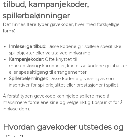
tilbud, kampanjekoder,
spillerbelønninger
Det finnes flere typer gavekoder, hver med forskjellige
formål:
Innløselige tilbud:
Disse kodene gir spillere spesifikke
spillobjekter eller valuta ved innløsning.
Kampanjekoder:
Ofte knyttet til
markedsføringskampanjer, kan disse kodene gi rabatter
eller spesialtilgang til arrangementer.
Spillerbelønninger:
Disse kodene gis vanligvis som
insentiver for spillerlojalitet eller prestasjoner i spillet.
Å forstå typen gavekode kan hjelpe spillere med å
maksimere fordelene sine og velge riktig tidspunkt for å
innløse dem.
Hvordan gavekoder utstedes og