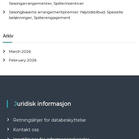
Sesongarrangementer, Spillerinsentiver
Sesongbaserte arrangementpremier: Høytidstilbud, Spesielle
belønninger, Spillerengasjement
Arkiv
March 2026
February 2026
Juridisk informasjon
Retningslinjer for databeskyttelse
Kontakt oss