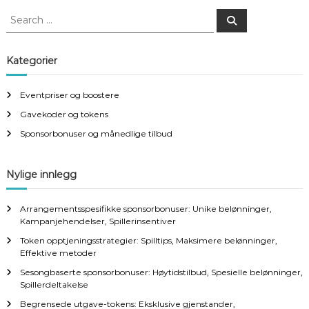
S
S
e
e
a
a
r
c
r
Kategorier
h
c
h
Eventpriser og boostere
f
Gavekoder og tokens
o
r
Sponsorbonuser og månedlige tilbud
:
Nylige innlegg
Arrangementsspesifikke sponsorbonuser: Unike belønninger,
Kampanjehendelser, Spillerinsentiver
Token opptjeningsstrategier: Spilltips, Maksimere belønninger,
Effektive metoder
Sesongbaserte sponsorbonuser: Høytidstilbud, Spesielle belønninger,
Spillerdeltakelse
Begrensede utgave-tokens: Eksklusive gjenstander,