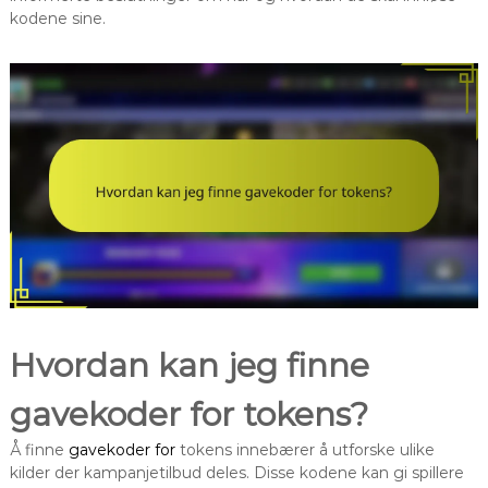
kodene sine.
Hvordan kan jeg finne
gavekoder for tokens?
Å finne
gavekoder for
tokens innebærer å utforske ulike
kilder der kampanjetilbud deles. Disse kodene kan gi spillere