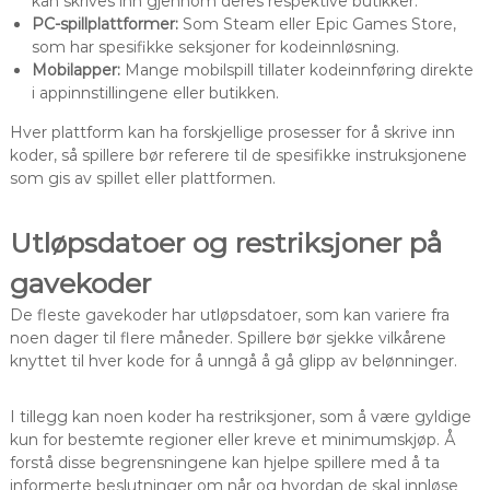
kan skrives inn gjennom deres respektive butikker.
PC-spillplattformer:
Som Steam eller Epic Games Store,
som har spesifikke seksjoner for kodeinnløsning.
Mobilapper:
Mange mobilspill tillater kodeinnføring direkte
i appinnstillingene eller butikken.
Hver plattform kan ha forskjellige prosesser for å skrive inn
koder, så spillere bør referere til de spesifikke instruksjonene
som gis av spillet eller plattformen.
Utløpsdatoer og restriksjoner på
gavekoder
De fleste gavekoder har utløpsdatoer, som kan variere fra
noen dager til flere måneder. Spillere bør sjekke vilkårene
knyttet til hver kode for å unngå å gå glipp av belønninger.
I tillegg kan noen koder ha restriksjoner, som å være gyldige
kun for bestemte regioner eller kreve et minimumskjøp. Å
forstå disse begrensningene kan hjelpe spillere med å ta
informerte beslutninger om når og hvordan de skal innløse