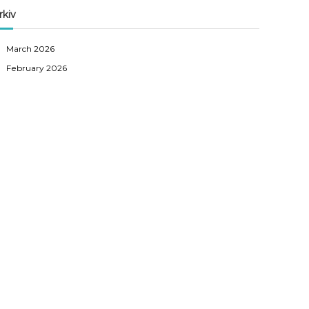
rkiv
March 2026
February 2026