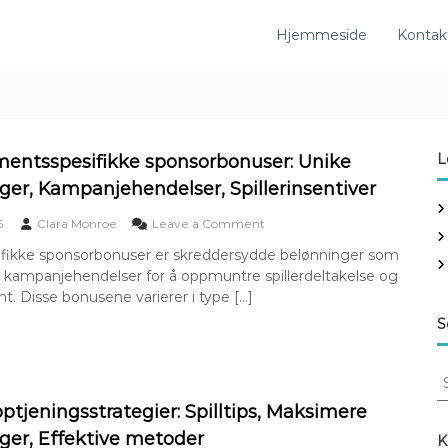
Hjemmeside
Kontak
L
entsspesifikke sponsorbonuser: Unike
ger, Kampanjehendelser, Spillerinsentiver
o
6
Clara Monroe
Leave a Comment
n
ifikke sponsorbonuser er skreddersydde belønninger som
A
r kampanjehendelser for å oppmuntre spillerdeltakelse og
r
r
. Disse bonusene varierer i type […]
a
S
n
g
e
S
m
e
e
ptjeningsstrategier: Spilltips, Maksimere
a
n
ger, Effektive metoder
r
t
K