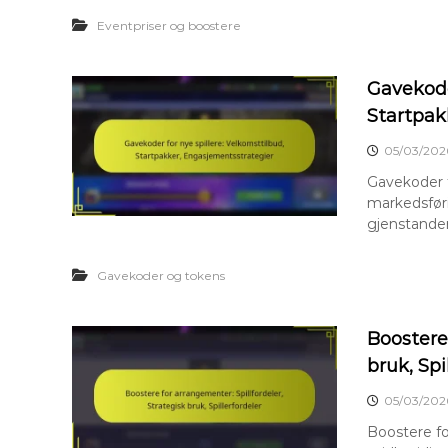
Eventpriser og boostere
Gavekode
Startpak
05/03/202
Gavekoder f
markedsføri
gjenstander 
Gavekoder og tokens
Boostere 
bruk, Spi
05/03/202
Boostere for