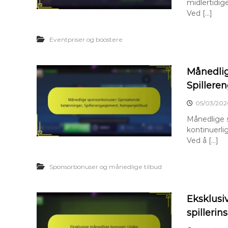
midlertidig
Ved […]
Eventpriser og boostere
Månedlig
Spillere
05/03/202
Månedlige s
kontinuerlig
Ved å […]
Sponsorbonuser og månedlige tilbud
Eksklusi
spilleri