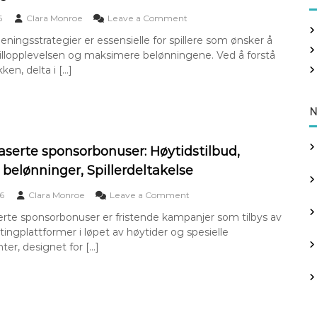
s
c
o
6
Clara Monroe
Leave a Comment
s
h
n
p
f
eningsstrategier er essensielle for spillere som ønsker å
T
e
o
illopplevelsen og maksimere belønningene. Ved å forstå
o
s
r
k
ken, delta i […]
i
:
e
f
n
i
o
k
N
p
k
p
e
t
s
serte sponsorbonuser: Høytidstilbud,
j
p
 belønninger, Spillerdeltakelse
e
o
n
n
o
6
Clara Monroe
Leave a Comment
i
s
n
n
o
te sponsorbonuser er fristende kampanjer som tilbys av
S
g
r
ttingplattformer i løpet av høytider og spesielle
e
s
b
s
er, designet for […]
s
o
o
t
n
n
r
u
g
a
s
b
t
e
a
e
r