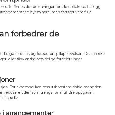
l
n
e
b
 ofte finnes det belønninger for alle deltakere. I tillegg
t
l
u
,
arrangementer tilbyr mindre, men fortsatt verdifulle,
l
d
F
e
e
a
l
r
l
r
an forbedrer de
e
a
s
n
s
g
k
e
a
ertidige fordeler, og forbedrer spillopplevelsen. De kan øke
m
p
e
er, eller tilby andre betydelige fordeler under
s
n
a
t
r
e
r
r
joner
a
,
n
S
nksjon. For eksempel kan ressursboostere doble mengden
g
p
 redusere tiden som trengs for å fullføre oppgaver.
e
i
ekstra liv.
m
l
e
l
n
e
e i arrangementer
t
r