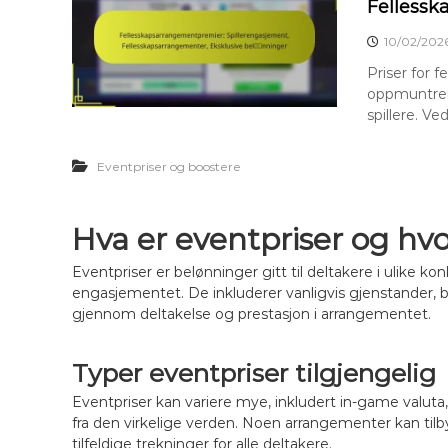
Fellessk
10/02/202
Priser for 
oppmuntrer 
spillere. Ve
Eventpriser og boostere
Hva er eventpriser og hv
Eventpriser er belønninger gitt til deltakere i ulike kon
engasjementet. De inkluderer vanligvis gjenstander, b
gjennom deltakelse og prestasjon i arrangementet.
Typer eventpriser tilgjengelig
Eventpriser kan variere mye, inkludert in-game valuta,
fra den virkelige verden. Noen arrangementer kan tilby
tilfeldige trekninger for alle deltakere.