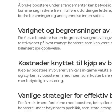
Å bruke boostere under arrangementer kan betydelig for
komme seg raskere frem, fullføre utfordringer lette
bedre belønninger og anerkjennelse innen spillet.
Varighet og begrensninger av
De fleste boostere har en begrenset varighet, vanligvis
restriksjoner på hvor mange boostere som kan være akt
balansert spillopplevelse.
Kostnader knyttet til kjøp av 
Kjøp av boostere involverer vanligvis in-game valuta 
og styrken av boosteren, med noen som koster bare 
mer betydelig investering.
Vanlige strategier for effektiv
For å maksimere fordelene med boostere, bør spillere 
boostere under høyinnsats øyeblikk, som store arrang