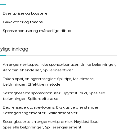
Eventpriser og boostere
Gavekoder og tokens
Sponsorbonuser og månedlige tilbud
ylige innlegg
Arrangementsspesifikke sponsorbonuser: Unike belønninger,
Kampanjehendelser, Spillerinsentiver
Token opptjeningsstrategier: Spilltips, Maksimere
belønninger, Effektive metoder
Sesongbaserte sponsorbonuser: Høytidstilbud, Spesielle
belønninger, Spillerdeltakelse
Begrensede utgave-tokens: Eksklusive gjenstander,
Sesongarrangementer, Spillerinsentiver
Sesongbaserte arrangementpremier: Høytidstilbud,
Spesielle belønninger, Spillerengasjement