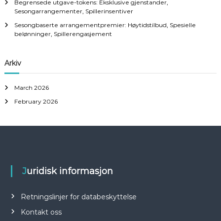
Begrensede utgave-tokens: Eksklusive gjenstander,
Sesongarrangementer, Spillerinsentiver
Sesongbaserte arrangementpremier: Høytidstilbud, Spesielle
belønninger, Spillerengasjement
Arkiv
March 2026
February 2026
Juridisk informasjon
Retningslinjer for databeskyttelse
Kontakt oss