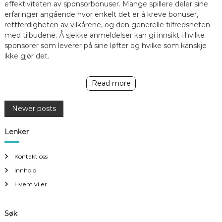
effektiviteten av sponsorbonuser. Mange spillere deler sine
erfaringer angående hvor enkelt det er å kreve bonuser,
rettferdigheten av vilkårene, og den generelle tilfredsheten
med tilbudene. Å sjekke anmeldelser kan gi innsikt i hvilke
sponsorer som leverer på sine løfter og hvilke som kanskje
ikke gjør det.
Read more
P
Newer posts
o
Lenker
s
Kontakt oss
Innhold
t
Hvem vi er
s
Søk