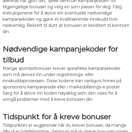
allerede har gjort det. Sjekk deretter kampanjesiden for
tilgjengelige bonuser og velg en som passer for deg. Følg
instruksjonene for å skrive inn eventuelle nødvendige
kampanjekoder og gjøre et kvalifiserende innskudd hvis
nødvendig. Bekreft til slutt at bonusen er kreditert til kontoen
din.
Nødvendige kampanjekoder for
tilbud
Mange sponsorbonuser krever spesifikke kampanjekoder
som må skrives inn under registrerings- eller
innskuddsprosessen. Disse kodene kan vanligvis finnes på
sponsorens kampanjeside eller i markedsførings-e-poster.
Sørg for å skrive inn koden nøyaktig som den vises for å
unngå problemer med å kreve bonusen din.
Tidspunkt for å kreve bonuser
Tidspunktet er avgjørende når du krever bonuser, da mange
tilbud er tidsfølsomme. Vanligvis må du kreve bonusen innen