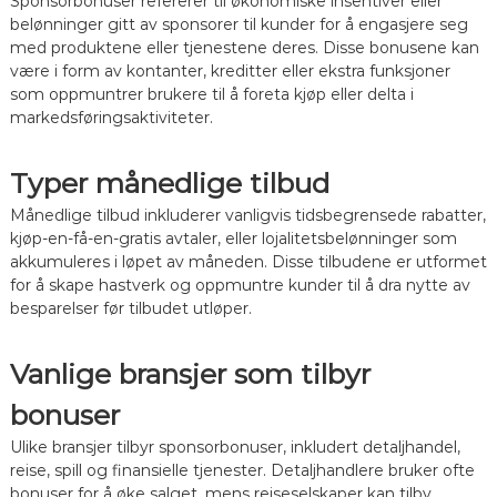
Sponsorbonuser refererer til økonomiske insentiver eller
:
s
p
belønninger gitt av sponsorer til kunder for å engasjere seg
T
p
i
i
med produktene eller tjenestene deres. Disse bonusene kan
i
l
d
være i form av kontanter, kreditter eller ekstra funksjoner
l
l
s
som oppmuntrer brukere til å foreta kjøp eller delta i
l
e
b
e
r
markedsføringsaktiviteter.
e
r
f
g
e
o
r
n
r
Typer månedlige tilbud
e
g
d
n
a
e
Månedlige tilbud inkluderer vanligvis tidsbegrensede rabatter,
s
s
l
kjøp-en-få-en-gratis avtaler, eller lojalitetsbelønninger som
e
j
e
akkumuleres i løpet av måneden. Disse tilbudene er utformet
d
e
r
e
for å skape hastverk og oppmuntre kunder til å dra nytte av
m
a
besparelser før tilbudet utløper.
e
v
n
t
t
a
Vanlige bransjer som tilbyr
,
l
b
e
bonuser
e
r
l
,
Ulike bransjer tilbyr sponsorbonuser, inkludert detaljhandel,
ø
U
reise, spill og finansielle tjenester. Detaljhandlere bruker ofte
n
n
bonuser for å øke salget, mens reiseselskaper kan tilby
n