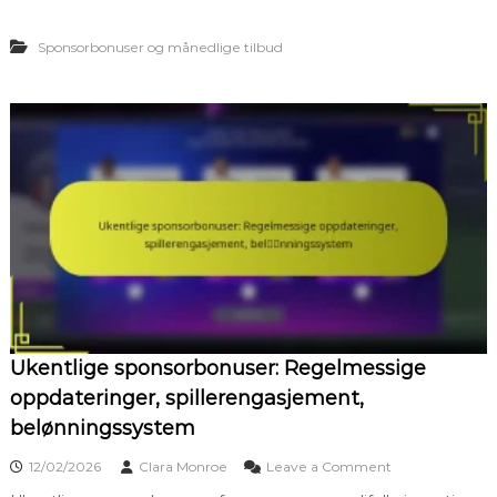
n
t
n
s
n
g
Sponsorbonuser og månedlige tilbud
o
e
,
r
r
S
b
s
p
o
k
i
n
a
l
u
p
l
s
,
e
e
k
r
r
a
t
f
m
i
o
p
p
r
a
s
a
n
k
j
t
e
i
r
Ukentlige sponsorbonuser: Regelmessige
v
,
e
s
oppdateringer, spillerengasjement,
s
p
belønningssystem
p
i
i
l
o
l
l
12/02/2026
Clara Monroe
Leave a Comment
n
l
e