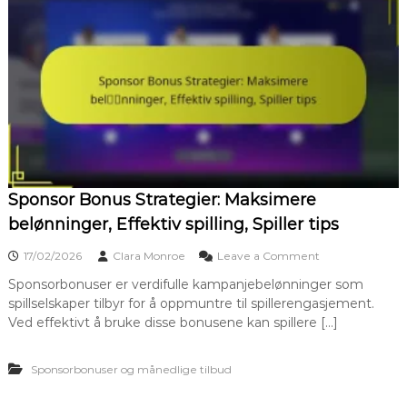
Sponsor Bonus Strategier: Maksimere
belønninger, Effektiv spilling, Spiller tips
o
17/02/2026
Clara Monroe
Leave a Comment
n
Sponsorbonuser er verdifulle kampanjebelønninger som
S
spillselskaper tilbyr for å oppmuntre til spillerengasjement.
p
o
Ved effektivt å bruke disse bonusene kan spillere […]
n
s
Sponsorbonuser og månedlige tilbud
o
r
B