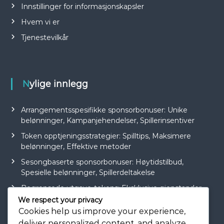
Innstillinger for informasjonskapsler
Hvem vi er
Tjenestevilkår
Nylige innlegg
Arrangementsspesifikke sponsorbonuser: Unike
belønninger, Kampanjehendelser, Spillerinsentiver
Token opptjeningsstrategier: Spilltips, Maksimere
belønninger, Effektive metoder
Sesongbaserte sponsorbonuser: Høytidstilbud,
Spesielle belønninger, Spillerdeltakelse
Begrensede utgave-tokens: Eksklusive gjenstander,
Sesongarrangementer, Spillerinsentiver
We respect your privacy
Cookies help us improve your experience,
Sesongbaserte arrangementpremier: Høytidstilbud,
deliver personalized content, and analyze